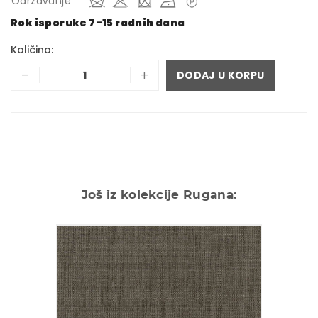
Održavanje
Rok isporuke 7-15 radnih dana
Količina:
-
+
DODAJ U KORPU
Još iz kolekcije Rugana: