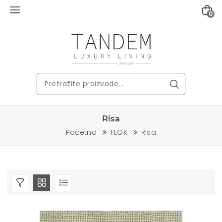
0
Risa
Početna
FLOK
Risa