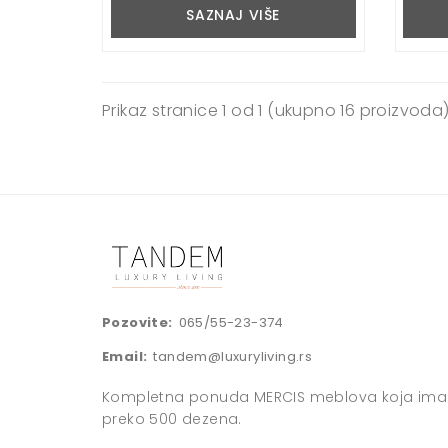
SAZNAJ VIŠE
Prikaz stranice
1 od 1
(ukupno 16 proizvoda
Pozovite:
065/55-23-374
Email:
tandem@luxuryliving.rs
Kompletna ponuda MERCIS meblova koja ima
preko 500 dezena.