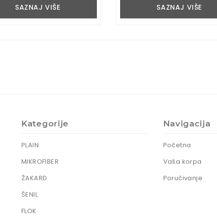
SAZNAJ VIŠE
SAZNAJ VIŠE
)
Kategorije
Navigacija
PLAIN
Početna
MIKROFIBER
Vaša korpa
ŽAKARD
Poručivanje
ŠENIL
FLOK