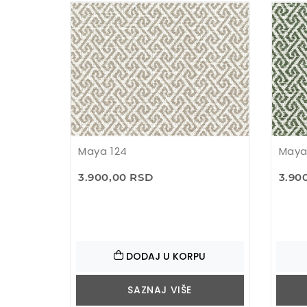
Maya 124
Maya
3.900,00 RSD
3.90
DODAJ U KORPU
SAZNAJ VIŠE