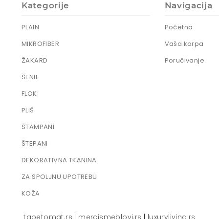
Kategorije
Navigacija
PLAIN
Početna
MIKROFIBER
Vaša korpa
ŽAKARD
Poručivanje
ŠENIL
FLOK
PLIŠ
ŠTAMPANI
ŠTEPANI
DEKORATIVNA TKANINA
ZA SPOLJNU UPOTREBU
KOŽA
tapetomat.rs
|
mercismeblovi.rs
|
luxuryliving.rs