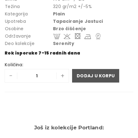
Težina
320 gr/m2 +/-5%
Kategorija
Plain
Upotreba
Tapaciranje
Jastuci
Osobine
Brzo čišćenje
Održavanje
Deo kolekcije
Serenity
Rok isporuke 7-15 radnih dana
Količina:
-
+
DODAJ U KORPU
Još iz kolekcije Portland: