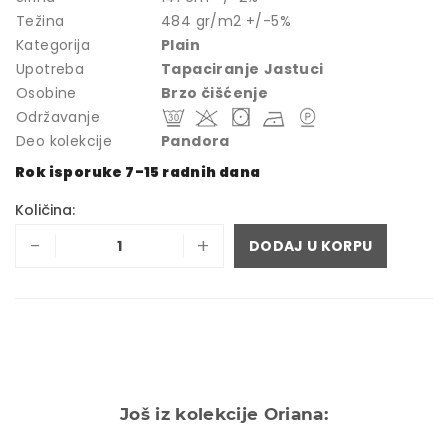
Težina
484 gr/m2 +/-5%
Kategorija
Plain
Upotreba
Tapaciranje
Jastuci
Osobine
Brzo čišćenje
Održavanje
Deo kolekcije
Pandora
Rok isporuke 7-15 radnih dana
Količina:
-
+
DODAJ U KORPU
Još iz kolekcije Oriana: