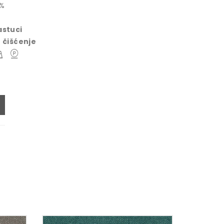
5%
astuci
 čišćenje