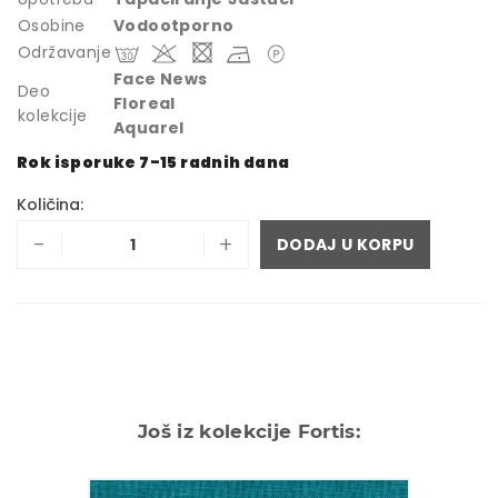
Osobine
Vodootporno
Održavanje
Face News
Deo
Floreal
kolekcije
Aquarel
Rok isporuke 7-15 radnih dana
Količina:
-
+
DODAJ U KORPU
Još iz kolekcije Fortis: