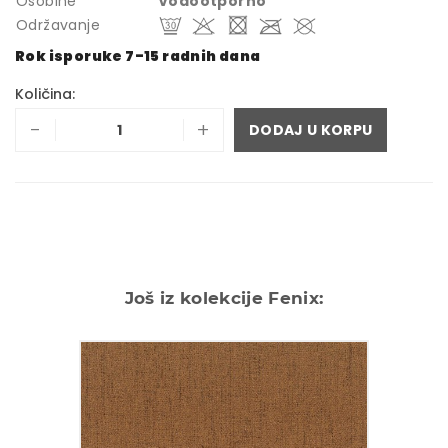
Osobine
Vodootporno
Održavanje
Rok isporuke 7-15 radnih dana
Količina:
-
+
DODAJ U KORPU
Još iz kolekcije Fenix: