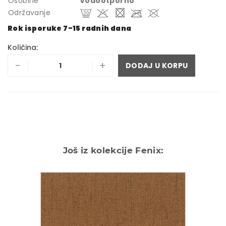
Osobine
Vodootporno
Održavanje
Rok isporuke 7-15 radnih dana
Količina:
-
+
DODAJ U KORPU
Još iz kolekcije Fenix: