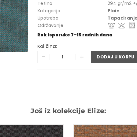
Težina
294 gr/m2 +
Kategorija
Plain
Upotreba
Tapaciranj
Održavanje
Rok isporuke 7-15 radnih dana
Količina:
-
+
DODAJ U KORPU
Još iz kolekcije Elize: