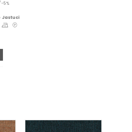
/-5%
e
Jastuci