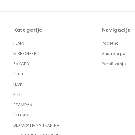
Kategorije
Navigacija
PLAIN
Početna
MIKROFIBER
Vaša korpa
ŽAKARD
Poručivanje
ŠENIL
FLOK
PLIŠ
ŠTAMPANI
ŠTEPANI
DEKORATIVNA TKANINA