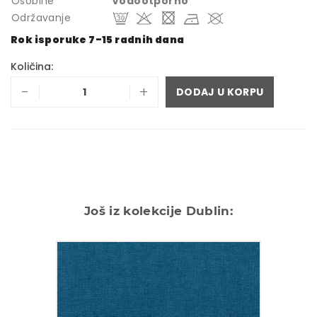
Osobine
Vodootporno
Održavanje
Rok isporuke 7-15 radnih dana
Količina:
-
+
DODAJ U KORPU
Još iz kolekcije Dublin: