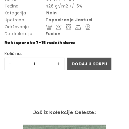
Težina
426 gr/m2 +/-5%
Kategorija
Plain
Upotreba
Tapaciranje
Jastuci
Održavanje
Deo kolekcije
Fusion
Rok isporuke 7-15 radnih dana
Količina:
-
+
DODAJ U KORPU
Još iz kolekcije Celeste: