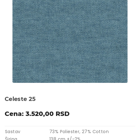
Celeste 25
Cena: 3.520,00 RSD
Sastav
73% Poliester, 27% Cotton
Širina
138 cm +/-2%