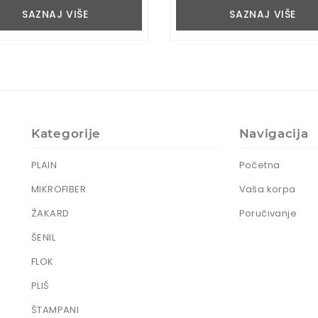
SAZNAJ VIŠE
SAZNAJ VIŠE
Kategorije
Navigacija
PLAIN
Početna
MIKROFIBER
Vaša korpa
ŽAKARD
Poručivanje
ŠENIL
FLOK
PLIŠ
ŠTAMPANI