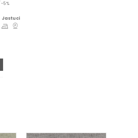
/-5%
e
Jastuci