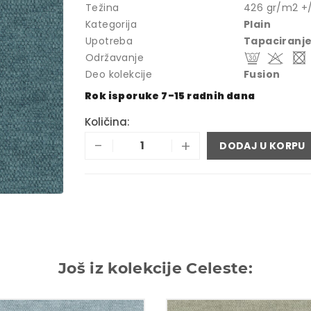
Težina
426 gr/m2 +
Kategorija
Plain
Upotreba
Tapaciranj
Održavanje
Deo kolekcije
Fusion
Rok isporuke 7-15 radnih dana
Količina:
-
+
DODAJ U KORPU
Još iz kolekcije Celeste: