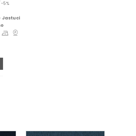
/-5%
e
Jastuci
no