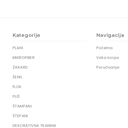
Kategorije
Navigacija
PLAIN
Početna
MIKROFIBER
Vaša korpa
ŽAKARD
Poručivanje
ŠENIL
FLOK
PLIŠ
ŠTAMPANI
ŠTEPANI
DEKORATIVNA TKANINA