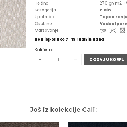
Težina
270 gr/m2 +
Kategorija
Plain
Upotreba
Tapaciranj
Osobine
Vodootpor
Održavanje
Rok isporuke 7-15 radnih dana
Količina:
-
+
DODAJ U KORPU
Još iz kolekcije Cali: