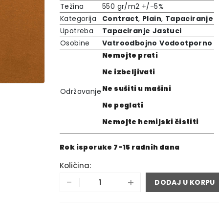
Težina
550 gr/m2 +/-5%
Kategorija
Contract
,
Plain
,
Tapaciranje
Upotreba
Tapaciranje
Jastuci
Osobine
Vatroodbojno
Vodootporno
Nemojte prati
Ne izbeljivati
Ne sušiti u mašini
Održavanje
Ne peglati
Nemojte hemijski čistiti
Rok isporuke 7-15 radnih dana
Količina:
-
+
DODAJ U KORPU