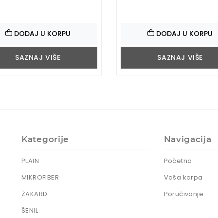
DODAJ U KORPU
DODAJ U KORPU
SAZNAJ VIŠE
SAZNAJ VIŠE
Kategorije
Navigacija
PLAIN
Početna
MIKROFIBER
Vaša korpa
ŽAKARD
Poručivanje
ŠENIL